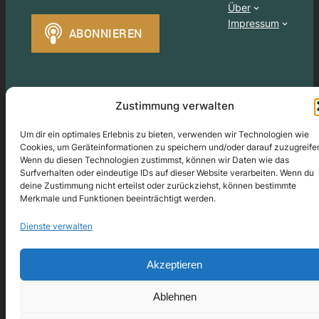
Über
Impressum
Zustimmung verwalten
Um dir ein optimales Erlebnis zu bieten, verwenden wir Technologien wie
Cookies, um Geräteinformationen zu speichern und/oder darauf zuzugreife
Gestaltet mit
WordPress
– ©2024
Michael Koopmann
–
Wenn du diesen Technologien zustimmst, können wir Daten wie das
All rights reserved / Bitte das Urheberrecht beachten
Surfverhalten oder eindeutige IDs auf dieser Website verarbeiten. Wenn du
deine Zustimmung nicht erteilst oder zurückziehst, können bestimmte
Merkmale und Funktionen beeinträchtigt werden.
Dienste verwalten
Akzeptieren
Ablehnen