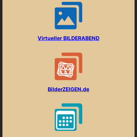
Virtueller B
I
L
D
E
R
A
B
E
N
D
BilderZEIGEN.de