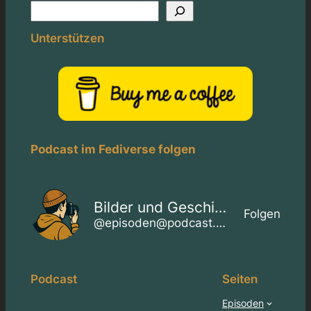
S
u
Unterstützen
c
h
e
n
Podcast im Fediverse folgen
Bilder und Geschichten
Folgen
@episoden@podcast.bilderzeigen.de
Podcast
Seiten
Episoden