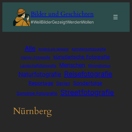
Zum
Bilder und Geschichten
Inhalt
springen
#WeilBilderGezeigtWerdenWollen
Alle
Anders als geplant
Architekturfotografie
künstlerische Fotografie
Handy-Fotografie
Menschen
Landschaftsfotografie
Minimalismus
Reisefotografie
Naturfotografie
Reportage
Sonderfolge
Serien
Streetfotografie
Sonstige Fotografie
Nürnberg