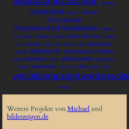
bilderundgeschichten
Composing
Deutschland
Fediverse
Dänemark
FF Fotoschule
Fotografie tut gut Freundeskreis
Fototrigger
ICM
Hamburg
Hunde
Inseln
Japan
Frau
Grönland
Holzpuppe
Niedersachsen
Köln
Lichtbubbles
Lofoten
Moor
Münster
Natur
ObjektivArt96
Podcast
Peoplephotography
Norwegen
schwarz-weiss
Ruhrgebiet
Portugal
Schnee
Sonnenaufgang
Streetfotografie
Trailer
Spanien
Tiere
Tokio
Umfrage
Vogel
weilbildergezeigtwerdenwoll
Ägypten
Weitere Projekte von
Michael
und
bilderzeigen.de