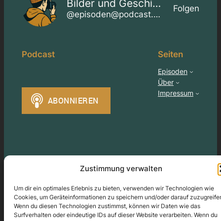
Bilder und Geschichten
Folgen
@episoden@podcast.bilderzeigen.de
Podcast
Seiten
Episoden
Über
Impressum
Zustimmung verwalten
Gestaltet mit
WordPress
– ©2024
Michael Koopmann
–
Um dir ein optimales Erlebnis zu bieten, verwenden wir Technologien wie
All rights reserved / Bitte das Urheberrecht beachten
Cookies, um Geräteinformationen zu speichern und/oder darauf zuzugreife
Wenn du diesen Technologien zustimmst, können wir Daten wie das
Surfverhalten oder eindeutige IDs auf dieser Website verarbeiten. Wenn du