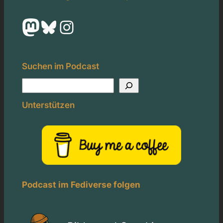
Mastodon
Bluesky
Instagram
Suchen im Podcast
S
u
Unterstützen
c
h
e
n
Podcast im Fediverse folgen