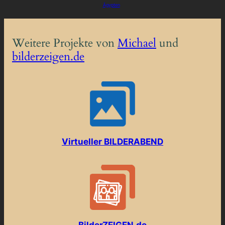
Ägypten
Weitere Projekte von
Michael
und
bilderzeigen.de
Virtueller B
I
L
D
E
R
A
B
E
N
D