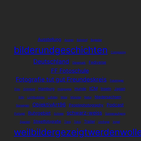
Ausstellung
Azoren
Bahnhof
Begleiter
bilderundgeschichten
Composing
Deutschland
Fediverse
Dänemark
FF Fotoschule
Fotografie tut gut Freundeskreis
Fototrigger
ICM
Hamburg
Hunde
Inseln
Japan
Frau
Grönland
Holzpuppe
Niedersachsen
Köln
Lichtbubbles
Lofoten
Moor
Münster
Natur
ObjektivArt96
Podcast
Peoplephotography
Norwegen
schwarz-weiss
Ruhrgebiet
Portugal
Schnee
Sonnenaufgang
Streetfotografie
Trailer
Spanien
Tiere
Tokio
Umfrage
Vogel
weilbildergezeigtwerdenwoll