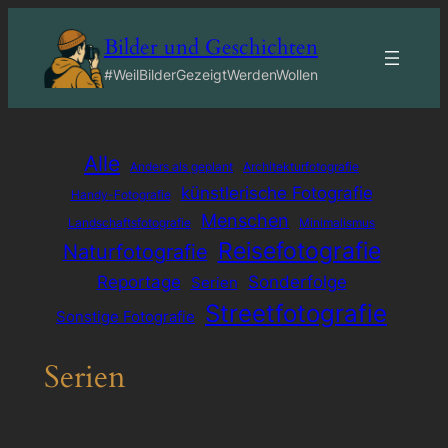
Zum
Bilder und Geschichten
Inhalt
springen
#WeilBilderGezeigtWerdenWollen
Alle
Anders als geplant
Architekturfotografie
künstlerische Fotografie
Handy-Fotografie
Menschen
Landschaftsfotografie
Minimalismus
Reisefotografie
Naturfotografie
Reportage
Sonderfolge
Serien
Streetfotografie
Sonstige Fotografie
Serien